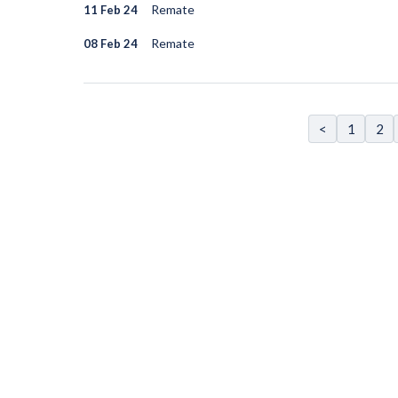
Remate
11 Feb 24
Remate
08 Feb 24
<
1
2