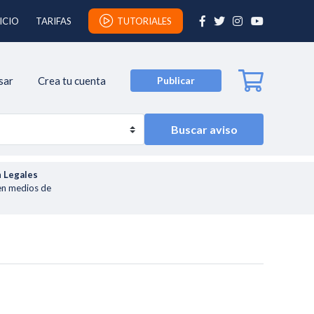
ICIO
TARIFAS
TUTORIALES
sar
Crea tu cuenta
Publicar
Buscar aviso
n
Legales
en medios de