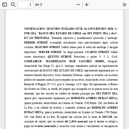
de 3
Cambiar
Buscar
Reducir
Aumentar
He
barra
lateral
NOTIFICACION
: 
SEGUNDO 
JUZGADO CIVIL 
de 
CONCEPCION
, 
ROL
C
-
8788
-
20
2
4
,
“
BANCO 
DEL 
ESTADO DE CHILE
con
S
ET POINT SPA
y otro
”. 
EN  LO  PRINCIPAL
: 
Demanda
ejecutiva  y  mandamiento  ejecución  y  embargo. 
PRIMER  OTROSÍ
:  Acompaña  docu
mento
s
bajo  apercibimiento  legal
, 
solicita 
custodia
. SEGUNDO OTROSÍ
: Señala bienes para la traba del embargo y designa 
depositario. 
TERCER  OTROSÍ: 
Se  tenga  presente. 
CUARTO  OTROSÍ
:  Señala 
correo  electrónico. 
QUINTO  OTROSÍ
:  Pat
rocinio  y  poder.  S.  J.  L.  Civil. 
COMPARECE
: 
MAXIMILIANO 
JOSE 
SANC
HEZ 
DERIO
,
abogado, 
domiciliado  San  Diego  81,  piso  8,  Santiago,  mandatario  judicial  en  representación 
convencional del BANCO DEL ESTADO DE CHILE, representado 
legalmente 
por su 
Gerente General Ejecutivo, Oscar González Narbona, 
según 
se 
acredita con escritura 
pública de mandato judicial 
que acompaña en un otrosi, domiciliado Avda. Libertador 
Bernardo O ́Higgins Nº 1111, 
piso 8, 
Santiago, a US
.
digo:
Mi representado, el 
Banco 
del Estado de Chile, es dueño del pagaré que acompaña
en el primer otrosí de esta 
de
manda, 
que  fue 
suscrito 
en  calidad  de  deudor
principal 
por
SET POINT SPA
, 
ignoro 
giro,  representada  legalmente  por 
RO
DOLFO ANDRES DURAN MENA
,
ignoro profesión
, domiciliado
s
en 
C
amino Al Venado 1780 Depto. 204, San Pedro de 
La  Paz
,  y  en  calidad  de  avalista  y  codeudor  solidario  por 
RODOLFO ANDRES 
DURAN MENA
,
ignoro profesión, domiciliado en 
Camino Al Venado 1780 Depto. 
204,  San  Pedro  de  La  Paz
.
El  pagaré  fue  suscrito  por  la  suma  de 
$
825.165
, 
por 
concepto 
de capital, más un interés 
del 
1
,
3
5
% 
mensual
, que el de
udor se obligó a 
pagar en 
6
cuotas mensuales
y sucesivas cuyo monto y vencimiento se consignan en 