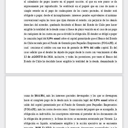
el  calendario  de  pagos  inserto  en  el  pagaré  suscrito,  el  que  en  este  punto
se  da 
expresamente  por  reproducido.  Se  estableció  en  el  pagaré  que  en  caso  de  mora  o 
simple  retardo  en  el  pago  de  cualesquiera  de  las  cuotas  pactadas,  el  deudor  está 
obligado a pagar, desde el incumplimiento, intereses penales equivalentes al máximo 
convencional según las tasas que rijan durante el retardo, sin perjuicio de los demás 
der
echos del acreedor, quedando facultado el Banco del Estado de Chile para hacer 
exigible la totalidad de la deuda como si fuese de plazo vencido en el caso de no pago 
de cualquiera de las cuotas en que se dividió la obligación. El deudor se obligó a pagar 
la comisión legal del 
0
,0
% anual
sobre el capital garantizado que el Banco del Estado 
de Chile recauda para el Fondo de Garantía para Pequeños Empresarios (FOGAPE), el 
cual  cauciona el crédito con una tasa de garantía de 
95
% del saldo
capital.
Es del 
caso 
señalar que el deudor ha dejado de pagar desde la cuota con vencimiento al 
día 
12
de 
AGOSTO
d
e 202
4
, inclusive, y todas las posteriores, por tanto el Banco del 
Estado de Chile ha decidido hacer exigible la totalidad de la deuda, demandando la 
suma  de
$
644.804
,
más  los  intereses  pactados  devengados  y  los  que  se  devenguen 
hasta el completo pago de la deuda más la 
comisión legal del 
0
,0% anual
sobre el 
saldo  del  capital  garantizado  por  el  Fondo  de  Garantía  para  Pequeños  Empresarios 
(FOGAPE), más las costas de esta causa. Como consta del pagaré que se acompaña, la 
obligación es indivisible, 
los 
suscriptor
es
relev
aron
al portador de los documentos de 
la obligación de protesto y, la firma
de ést
os
se encuentra
autorizada por Notario. La 
obligación  es 
líquida,  actualmente  exigible  y  la  acción  ejecutiva  no  se
encuentra 
prescrita.  
POR TANTO
, de acuerdo a lo expuesto, documentos acompañados, y a lo 