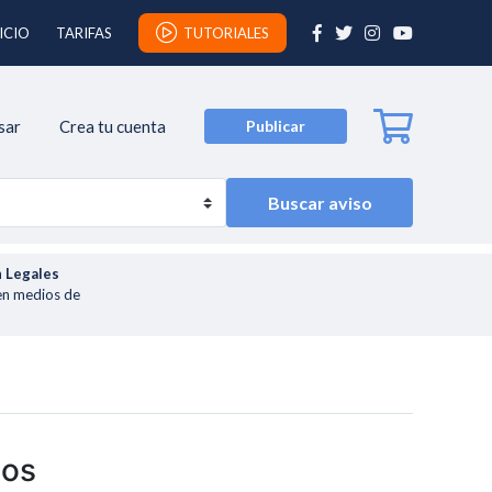
ICIO
TARIFAS
TUTORIALES
sar
Crea tu cuenta
Publicar
Buscar aviso
n
Legales
en medios de
sos