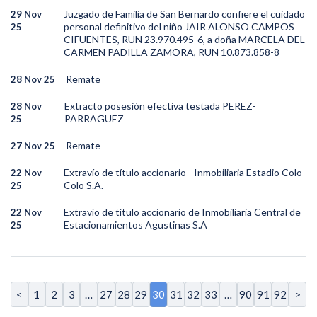
Juzgado de Familia de San Bernardo confiere el cuidado
29 Nov
personal definitivo del niño JAIR ALONSO CAMPOS
25
CIFUENTES, RUN 23.970.495-6, a doña MARCELA DEL
CARMEN PADILLA ZAMORA, RUN 10.873.858-8
Remate
28 Nov 25
Extracto posesión efectiva testada PEREZ-
28 Nov
PARRAGUEZ
25
Remate
27 Nov 25
Extravío de título accionario - Inmobiliaria Estadio Colo
22 Nov
Colo S.A.
25
Extravío de título accionario de Inmobiliaria Central de
22 Nov
Estacionamientos Agustinas S.A
25
<
1
2
3
…
27
28
29
30
31
32
33
…
90
91
92
>