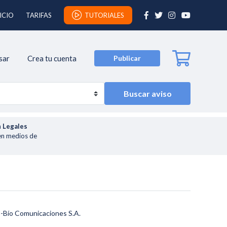
ICIO
TARIFAS
TUTORIALES
sar
Crea tu cuenta
Publicar
Buscar aviso
n
Legales
en medios de
ío-Bío Comunicaciones S.A.