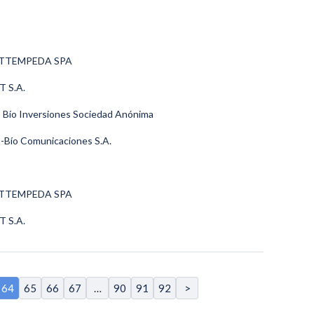
s SETTEMPEDA SPA
T S.A.
ío Bío Inversiones Sociedad Anónima
ío-Bío Comunicaciones S.A.
s SETTEMPEDA SPA
T S.A.
64
65
66
67
…
90
91
92
>