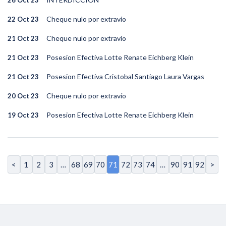
26 Oct 23
Cheque nulo por extravío
22 Oct 23
Cheque nulo por extravío
21 Oct 23
Posesion Efectiva Lotte Renate Eichberg Klein
21 Oct 23
Posesion Efectiva Cristobal Santiago Laura Vargas
21 Oct 23
Cheque nulo por extravío
20 Oct 23
Posesion Efectiva Lotte Renate Eichberg Klein
19 Oct 23
<
1
2
3
…
68
69
70
71
72
73
74
…
90
91
92
>